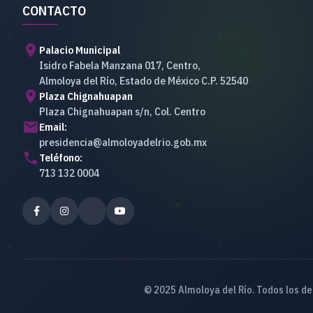
CONTACTO
location_on
Palacio Municipal
Isidro Fabela Manzana 017, Centro,
Almoloya del Río, Estado de México C.P. 52540
place
Plaza Chignahuapan
Plaza Chignahuapan s/n, Col. Centro
email
Email:
presidencia@almoloyadelrio.gob.mx
phone
Teléfono:
713 132 0004
© 2025 Almoloya del Río. Todos los d